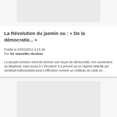
La Révolution du jasmin ou : « De la
démocratie... »
Publié le 03/03/2011 à 15:36
Par
les nouvelles nicoises
Le peuple tunisien vient de donner une leçon de démocratie, non seulement
au Maghreb, mais aussi à L’Occident. Il a prouvé qu’un régime détesté qui
semblait inébranlable peut s’effondrer comme un château de carte en
quelques jours, sous la pression populaire....