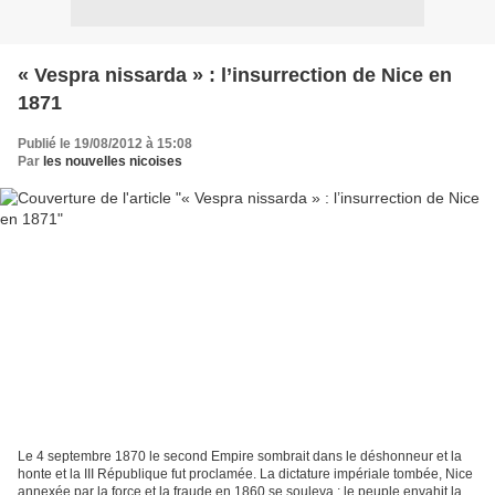
« Vespra nissarda » : l’insurrection de Nice en
1871
Publié le 19/08/2012 à 15:08
Par
les nouvelles nicoises
Le 4 septembre 1870 le second Empire sombrait dans le déshonneur et la
honte et la III République fut proclamée. La dictature impériale tombée, Nice
annexée par la force et la fraude en 1860 se souleva ; le peuple envahit la