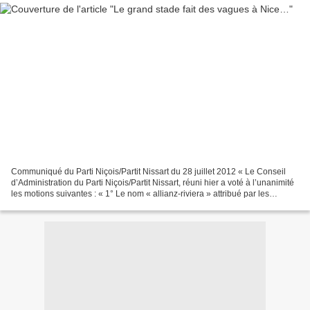
Communiqué du Parti Niçois/Partit Nissart du 28 juillet 2012 « Le Conseil
d’Administration du Parti Niçois/Partit Nissart, réuni hier a voté à l’unanimité
les motions suivantes : « 1° Le nom « allianz-riviera » attribué par les
financiers français au...