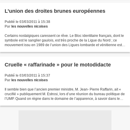
L’union des droites brunes européennes
Publié le 03/03/2011 à 15:38
Par
les nouvelles nicoises
Certains nostalgiques caressent ce rêve. Le Bloc identitaire français, dont le
symbole est le sanglier gaulois, est très proche de la Ligue du Nord ; ce
mouvement issu en 1989 de l’union des Ligues lombarde et vénitienne est
dirigé par Umberto Bossi,...
Cruelle « raffarinade » pour le motodidacte
Publié le 03/03/2011 à 15:37
Par
les nouvelles nicoises
Il semble bien que l’ancien premier ministre, M. Jean- Pierre Raffarin, ait «
crucifié » publiquement M. Estrosi, lors d’une réunion du bureau politique de
l’UMP. Quand on règne dans le domaine de l’apparence, à savoir dans le
monde virtuel des médias,...